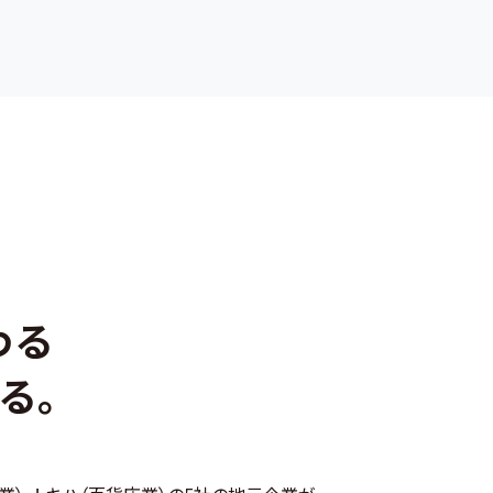
れました
付き商品券事業の採択についてのお知らせ
会員限定記事）
わる
゚ラットと日本文理大学が連携
る。