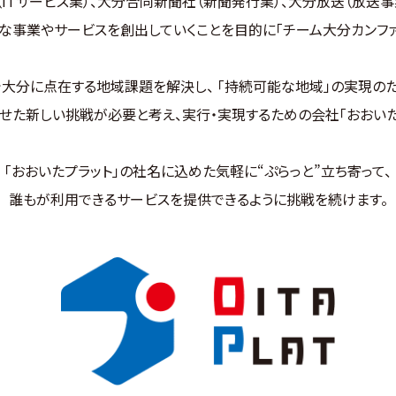
ー（ITサービス業）、大分合同新聞社（新聞発行業）、大分放送（放送事
な事業やサービスを創出していくことを目的に「チーム大分カンファ
2026.1.21
ニュースリリース
地域の人材と企業の未来を創造する、地元雇用活性化事業
大分に点在する地域課題を解決し、 「持続可能な地域」の実現の
せた新しい挑戦が必要と考え、実行・実現するための会社「おおいた
2025.6.26
お知らせ
コーポレートサイトを開設いたしました。
「おおいたプラット」の社名に込めた気軽に“ぷらっと”立ち寄って、
誰もが利用できるサービスを提供できるように挑戦を続けます。