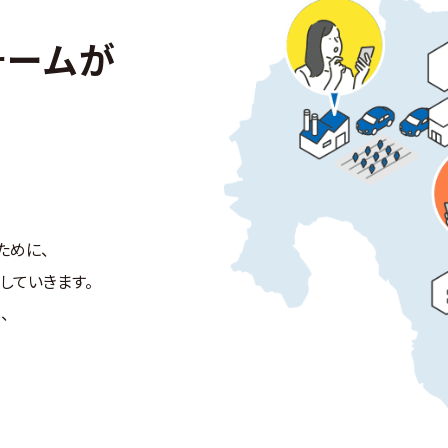
ォームが
ために、
していきます。
、