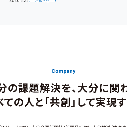
2026.3.23
お知らせ
当社のスマホアプリが「大分市プレミアム付商品券」に採用さ
詳細についてはこちらをご確認ください
大分市プレミアム付商品券特設サイト
株式会社オーイーシー｜プレスリリース｜大分市プレミアム
2026.2.20
お知らせ
「財界九州」3月号にインタービュー記事が掲載されました
【おおいたプラット】大銀など5社が地域課題解決の新会社（
Company
分の課題解決を、大分に関
2026.2.13
ニュースリリース
初開催！「おおいた未来創造インターンシップ」でおおいたフ
べての人と「共創」して実現す
2026.2.2
ニュースリリース
プライバシーマーク（Pマーク）認定を取得